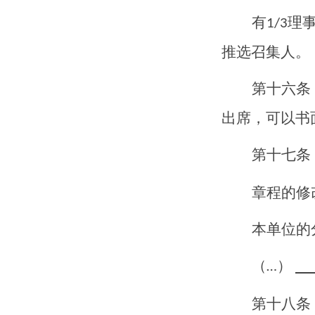
有
理
1/3
推选召集人。
第十
六
条
出席，可以书
第十
七
条
章程的修
本单位的
（
）
…
第十
八
条