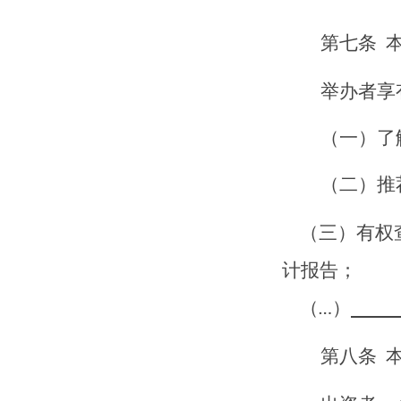
第
七
条
举办者享
（一）了
（二）推
（三）有权
计报告；
（
）
…
第
八
条