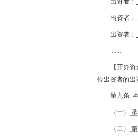
出资者：
出资者：
出资者：
……
【
开办资
位出资者的出
第
九
条
（一）
承
（
二
）
第