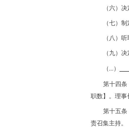
（六）决
（七）制
（八）听
（九）决
（
）
…
第十
四
条
职数
】。理事
第十
五
条
责召集主持。