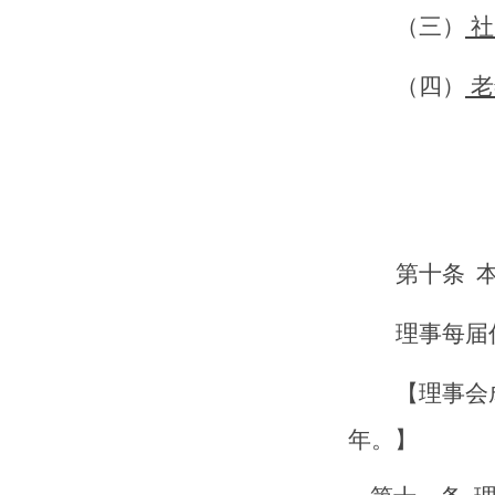
（
三
）
社
（
四
）
老
第
十
条
理事每届
【
理事会
年。
】