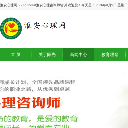
淮安心理网17712055078淮安心理咨询师培训 欢迎您！今天是：
2026年8月9日 星期日
首 页
关于阳光
新闻中心
教育理念