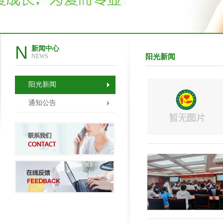
N
新闻中心
NEWS
阳光新闻
阳光新闻
通知公告