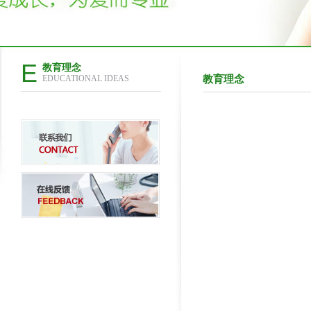
E
教育理念
EDUCATIONAL IDEAS
教育理念