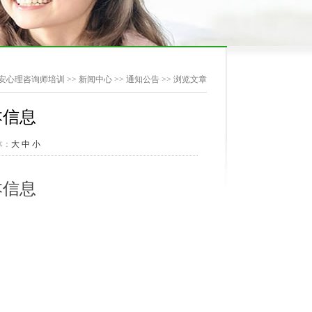
8淮安心理咨询师培训
>>
新闻中心
>>
通知公告
>> 浏览文章
本信息
体：
大
中
小
本信息