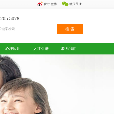
官方 微博
微信关注
1205 5078
心理应用
人才引进
联系我们