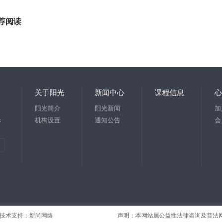
荐阅读
关于阳光
新闻中心
课程信息
心
阳光简介
阳光新闻
加
光
机构设置
通知公告
会
. 技术支持：
新尚网络
声明：本网站属公益性法律咨询及普法网